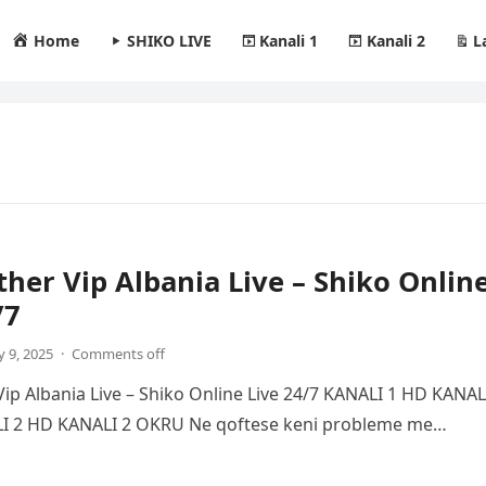
Home
SHIKO LIVE
Kanali 1
Kanali 2
L
ther Vip Albania Live – Shiko Onlin
/7
y 9, 2025
·
Comments off
Vip Albania Live – Shiko Online Live 24/7 KANALI 1 HD KANAL
 2 HD KANALI 2 OKRU Ne qoftese keni probleme me…