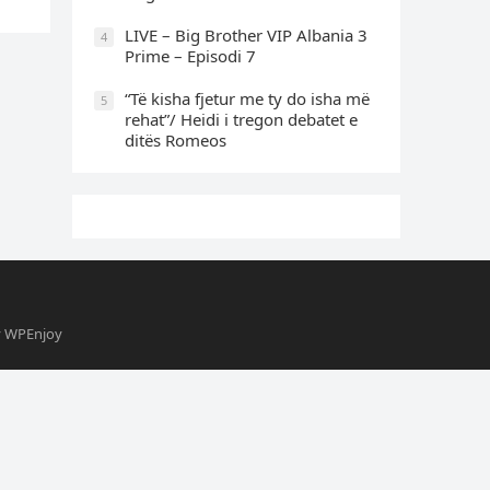
LIVE – Big Brother VIP Albania 3
4
Prime – Episodi 7
“Të kisha fjetur me ty do isha më
5
rehat”/ Heidi i tregon debatet e
ditës Romeos
y
WPEnjoy