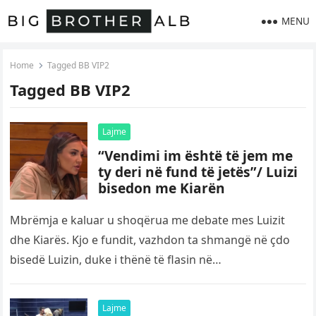
MENU
Home
Tagged BB VIP2
Tagged BB VIP2
Lajme
“Vendimi im është të jem me
ty deri në fund të jetës”/ Luizi
bisedon me Kiarën
Mbrëmja e kaluar u shoqërua me debate mes Luizit
dhe Kiarës. Kjo e fundit, vazhdon ta shmangë në çdo
bisedë Luizin, duke i thënë të flasin në…
Lajme