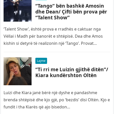
“Tango” bën bashkë Amosin
dhe Dean/ Çifti bën prova për
“Talent Show”
‘Talent Show’, është prova e rradhës e caktuar nga
Vëllai i Madh për banorët e shtëpisë. Dea dhe Amos
kishin si detyrë të realizonin një ‘Tango’. Provat…
Lajme
“Ti rri me Luizin gjithë ditën”/
Kiara kundërshton Oltën
Luizi dhe Kiara janë bërë një dyshe e pandashme
brenda shtëpisë dhe kjo gjë, po ‘bezdis’ disi Oltën. Kjo e
fundit i tha Kiarës që ajo bisedon…